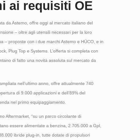
 ai requisiti OE
ta da Astemo, offre oggi al mercato italiano del
one – oltre agli utensili necessari per la loro
omma – proposte con i due marchi Astemo e HÜCO, e in
 Block, Plug Top e Systems. L’offerta si completa con
entano di fatto una novità assoluta sul mercato da
pliata nell’ultimo anno, offre attualmente 740
rtura di 9.000 applicazioni e dell’89% del
azienda nel primo equipaggiamento.
o Aftermarket, “su un parco circolante di
ultano essere alimentate a benzina, 2.705.000 a Gpl,
.000 ibride plug-in, tutte dotate di propulsori