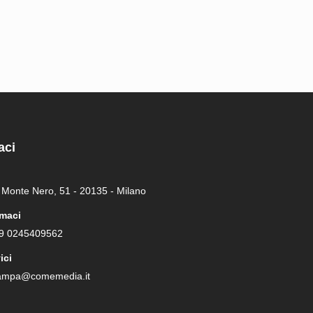
aci
 Monte Nero, 51 - 20135 - Milano
maci
9 0245409562
ici
tampa@comemedia.it