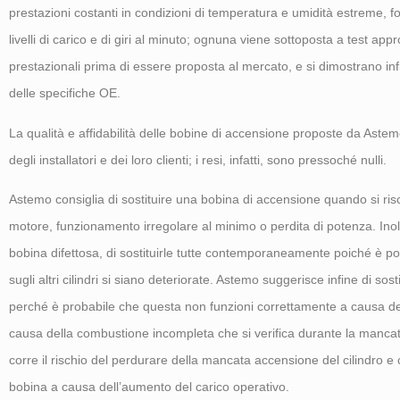
prestazioni costanti in condizioni di temperatura e umidità estreme, f
livelli di carico e di giri al minuto; ognuna viene sottoposta a test appr
prestazionali prima di essere proposta al mercato, e si dimostrano infin
delle specifiche OE.
La qualità e affidabilità delle bobine di accensione proposte da Aste
degli installatori e dei loro clienti; i resi, infatti, sono pressoché nulli.
Astemo consiglia di sostituire una bobina di accensione quando si risc
motore, funzionamento irregolare al minimo o perdita di potenza. Inol
bobina difettosa, di sostituirle tutte contemporaneamente poiché è p
sugli altri cilindri si siano deteriorate. Astemo suggerisce infine di
perché è probabile che questa non funzioni correttamente a causa del
causa della combustione incompleta che si verifica durante la mancata 
corre il rischio del perdurare della mancata accensione del cilindro e 
bobina a causa dell’aumento del carico operativo.