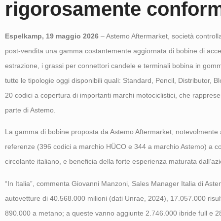
rigorosamente conformi
Espelkamp,
19 maggio 2026
– Astemo Aftermarket, società controlla
post-vendita una gamma costantemente aggiornata di bobine di accensi
estrazione, i grassi per connettori candele e terminali bobina in g
tutte le tipologie oggi disponibili quali: Standard, Pencil, Distributor,
20 codici a copertura di importanti marchi motociclistici, che rappres
parte di Astemo.
La gamma di bobine proposta da Astemo Aftermarket, notevolmente am
referenze (396 codici a marchio HÜCO e 344 a marchio Astemo) a cope
circolante italiano, e beneficia della forte esperienza maturata dall’
“In Italia”, commenta Giovanni Manzoni, Sales Manager Italia di Astem
autovetture di 40.568.000 milioni (dati Unrae, 2024), 17.057.000 ris
890.000 a metano; a queste vanno aggiunte 2.746.000 ibride full e 288