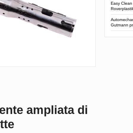
Easy Clean 
Roverplastik
Automechan
Gutmann pr
nte ampliata di
tte