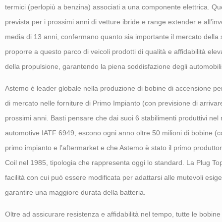
termici (perlopiù a benzina) associati a una componente elettrica. Ques
prevista per i prossimi anni di vetture ibride e range extender e all’i
media di 13 anni, confermano quanto sia importante il mercato della s
proporre a questo parco di veicoli prodotti di qualità e affidabilità eleva
della propulsione, garantendo la piena soddisfazione degli automobilis
Astemo è leader globale nella produzione di bobine di accensione per i
di mercato nelle forniture di Primo Impianto (con previsione di arrivar
prossimi anni. Basti pensare che dai suoi 6 stabilimenti produttivi nel 
automotive IATF 6949, escono ogni anno oltre 50 milioni di bobine (con
primo impianto e l’aftermarket e che Astemo è stato il primo produttor
Coil nel 1985, tipologia che rappresenta oggi lo standard. La Plug Top C
facilità con cui può essere modificata per adattarsi alle mutevoli esi
garantire una maggiore durata della batteria.
Oltre ad assicurare resistenza e affidabilità nel tempo, tutte le bobi