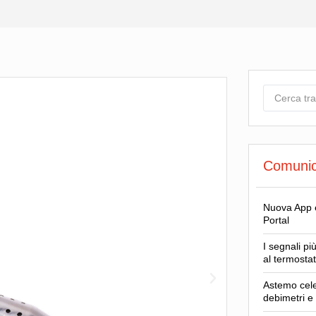
Comunica
Nuova App e
Portal
I segnali pi
al termosta
Astemo cele
debimetri e