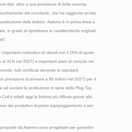
ti dati, oltre a una previsione di forte crescita
nvecchiamento del circolante, che ha raggiunto un’età
ostituzione delle bobine. Astemo è in prima linea a
te, in grado di ripristinare le caratteristiche originali
ti”.
mportanti costruttori di veicoli con il 15% di quote
e al 31% nel 2027) e importanti piani di crescita nei
mondo, tutti certificati secondo lo standard
 previsione di arrivare a 80 milioni nel 2027) per il
e ad avviare la produzione in serie della Plug Top
oil è infatti oggi la bobina più diffusa grazie alla
genze dei produttori di primo equipaggiamento e per
ne proposte da Astemo sono progettate per garantire