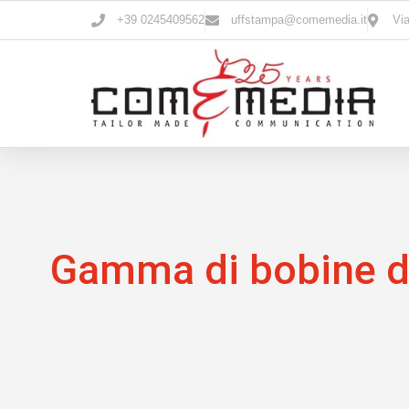
+39 0245409562
uffstampa@comemedia.it
Via
Gamma di bobine d