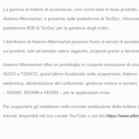
La gamma di bobine di accensione, così come tutte le linee prodot
Astemo Aftermarket, è presente sulle piattaforme di TecDoc, Inforicam
piattaforma B2B di TecDoc per la gestione degli ordini.
I distributori di Astemo Aftermarket possono fruire di servizi di assisten
sui prodotti, tutti ad elevato valore aggiunto, proposti grazie a dece
Astemo Aftermarket offre un portafoglio in costante evoluzione di circ
HÜCO e TOKICO, quest’ultimo focalizzato sulle sospensioni. Astemo e 
elettronica, alimentazione del carburante, gestione motore e sensor
– NISSIN, SHOWA e KEIHIN – per le applicazioni moto.
Per supportare gli installatori nella corretta sostituzione della bobin
tutorial, disponibili nel suo canale YouTube o sul sito
https://www.aft