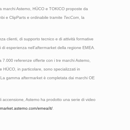
to a marchi Astemo, HÜCO e TOKICO proposte da
bi e ClipParts e ordinabile tramite
TecCom
, la
za clienti, di supporto tecnico e di attività formative
nni di esperienza nell’aftermarket della regione EMEA.
a 7.000 referenze offerte con i tre marchi Astemo,
HÜCO, in particolare, sono specializzati in
i. La gamma aftermarket è completata dai marchi OE
a di accensione, Astemo ha prodotto una serie di video
ermarket.astemo.com/emea/it/
.