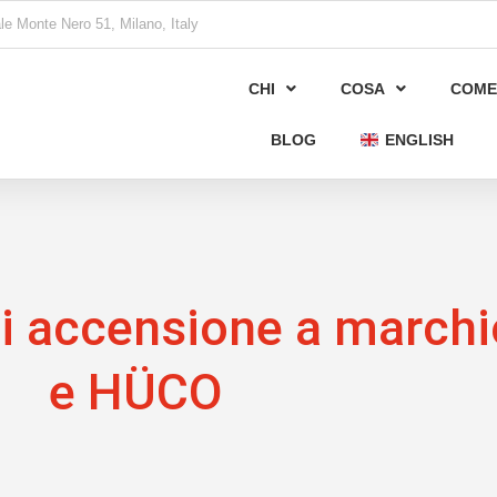
le Monte Nero 51, Milano, Italy
CHI
COSA
COME
BLOG
ENGLISH
i accensione a march
e HÜCO